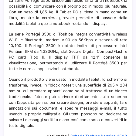
La serie Portégé 3500 unisce alle funzionalità di un notebook la
possibilità di comunicare con il proprio pc in modo più naturale.
Con un peso di 1,85 Kg, il Tablet PC si tiene in mano come un
libro, mentre la cerniera girevole permette di passare dalla
modalità tablet a quella notebook ruotando il display.
La serie Portégé 3500 di Toshiba integra connettività wireless
Wi-Fi e Bluetooth, modem V.90 da 56Kbps e scheda di rete
10/100. Il Portégé 3500 è dotato inoltre di processore Intel
Pentium III-M da 1.333GHz, slot Secure Digital, CompactFlash e
PC card Tipo II. Il display TFT da 12.1″ consente la
visualizzazione, permettendo di utilizzare il Portégé 3500 per
tutte le normali applicazioni notebook.
Quando il prodotto viene usato in modalità tablet, lo schermo si
trasforma, invece, in “block notes”: una superficie di 295 x 234
mm su cui prendere appunti come se si trattasse di un blocco
tradizionale. L’utente può scrivere direttamente sullo schermo
con l’apposita penna, per creare disegni, prendere appunti, fare
annotazioni sui documenti e spedire messaggi e-mail, il tutto
usando la propria calligrafia. Gli utenti possono poi decidere se
salvare i messaggi scritti a mano così come sono o convertirli in
testo digitale.