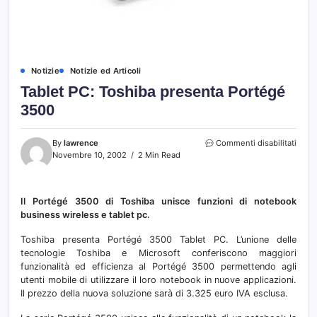
Notizie
Notizie ed Articoli
Tablet PC: Toshiba presenta Portégé
3500
su
By
lawrence
Commenti disabilitati
Table
Novembre 10, 2002
2 Min Read
PC:
Toshi
prese
Il Portégé 3500 di Toshiba unisce funzioni di notebook
Port
business wireless e tablet pc.
3500
Toshiba presenta Portégé 3500 Tablet PC. L’unione delle
tecnologie Toshiba e Microsoft conferiscono maggiori
funzionalità ed efficienza al Portégé 3500 permettendo agli
utenti mobile di utilizzare il loro notebook in nuove applicazioni.
Il prezzo della nuova soluzione sarà di 3.325 euro IVA esclusa.