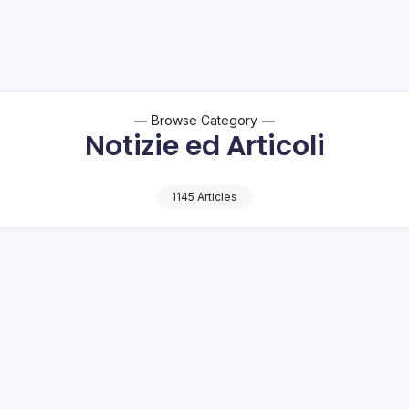
Browse Category
Notizie ed Articoli
1145 Articles
celera la riscrittura dell’interfaccia 
 8 GB di RAM