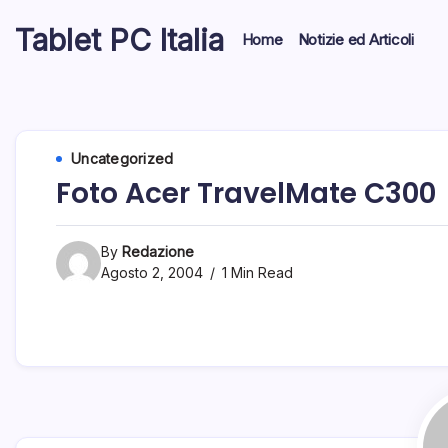
Skip
Tablet PC Italia
to
Home
Notizie ed Articoli
content
Dal
2003
dedicato
esclusivamente
ai
Tablet
Uncategorized
PC
Foto Acer TravelMate C300
By
Redazione
Agosto 2, 2004
1 Min Read