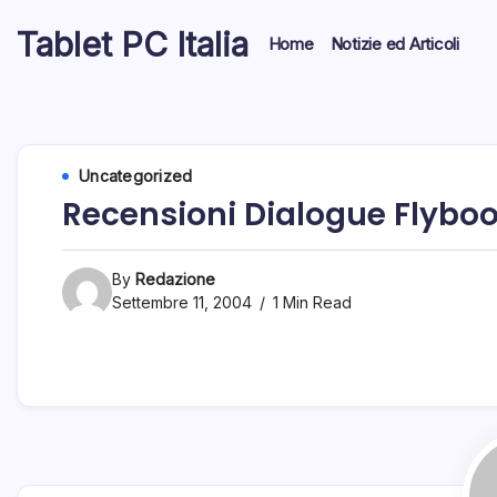
Skip
Tablet PC Italia
to
Home
Notizie ed Articoli
content
Dal
2003
dedicato
esclusivamente
ai
Tablet
Uncategorized
PC
Recensioni Dialogue Flyboo
By
Redazione
Settembre 11, 2004
1 Min Read