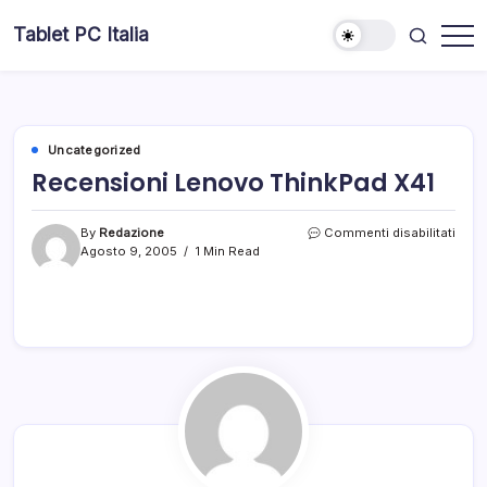
Skip
Tablet PC Italia
to
Dal
content
2003
dedicato
esclusivamente
ai
Tablet
PC
Uncategorized
Recensioni Lenovo ThinkPad X41
su
By
Redazione
Commenti disabilitati
Rece
Agosto 9, 2005
1 Min Read
Leno
Thin
X41