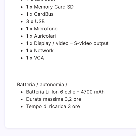
1 x Memory Card SD
1 x CardBus
3 x USB
1 x Microfono
1 x Auricolari
1 x Display / video – S-video output
1 x Network
1 x VGA
Batteria / autonomia
/
Batteria Li-Ion 6 celle – 4700 mAh
Durata massima 3,2 ore
Tempo di ricarica 3 ore