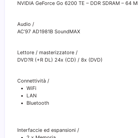
NVIDIA GeForce Go 6200 TE – DDR SDRAM – 64 M
Audio
/
AC’97 AD1981B SoundMAX
Lettore / masterizzatore
/
DVD?R (+R DL) 24x (CD) / 8x (DVD)
Connettività
/
WiFi
LAN
Bluetooth
Interfaccie ed espansioni
/
2 x Memoria