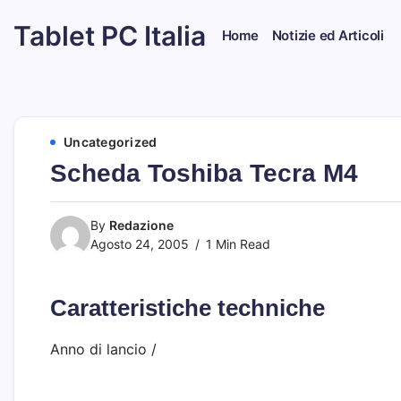
Skip
Tablet PC Italia
to
Home
Notizie ed Articoli
content
Dal
2003
dedicato
esclusivamente
ai
Tablet
Uncategorized
PC
Scheda Toshiba Tecra M4
By
Redazione
Agosto 24, 2005
1 Min Read
Caratteristiche techniche
Anno di lancio
/