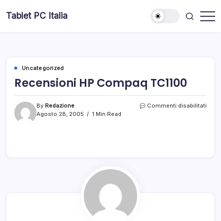
Skip
Tablet PC Italia
to
Dal
content
2003
dedicato
esclusivamente
ai
Tablet
PC
Uncategorized
Recensioni HP Compaq TC1100
su
By
Redazione
Commenti disabilitati
Rece
Agosto 28, 2005
1 Min Read
HP
Com
TC11