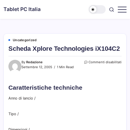
Skip
Tablet PC Italia
to
Dal
content
2003
dedicato
esclusivamente
ai
Tablet
PC
Uncategorized
Scheda Xplore Technologies iX104C2
su
By
Redazione
Commenti disabilitati
Sche
Settembre 12, 2005
1 Min Read
Xplor
Tech
iX10
Caratteristiche techniche
Anno di lancio
/
Tipo
/
Dimensioni
/