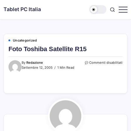
Skip
Tablet PC Italia
to
Dal
content
2003
dedicato
esclusivamente
ai
Tablet
PC
Uncategorized
Foto Toshiba Satellite R15
su
By
Redazione
Commenti disabilitati
Foto
Settembre 12, 2005
1 Min Read
Toshi
Satell
R15