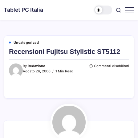
Skip
Tablet PC Italia
to
Dal
content
2003
dedicato
esclusivamente
ai
Tablet
PC
Uncategorized
Recensioni Fujitsu Stylistic ST5112
su
By
Redazione
Commenti disabilitati
Recen
Agosto 26, 2006
1 Min Read
Fujit
Stylis
ST51