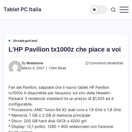
Skip
Tablet PC Italia
to
Dal
content
2003
dedicato
esclusivamente
ai
Tablet
PC
Uncategorized
L'HP Pavilion tx1000z che piace a voi
su
By
Redazione
Commenti disabilitati
L'HP
Marzo 4, 2007
1 Min Read
Pavil
tx100
che
Fan del Pavilion, sappiate che il nuovo tablet HP Pavilion
piace
tx1000z è disponibile per l’acquisto sul sito della Hewlett-
a
voi
Packard. Il notebook standard ha un prezzo di $1,425 ed è
configurabile.
* Processore: AMD Turion 64 X2 dual core a 1.6 GHz o 1.8 GHz
* Memoria: 1 GB o 2 GB di memoria principale
* Disco: 200 GB hard disk SATA a 4200 giri
* Display: 12,1 pollici, 1280 × 800 widescreen con funzione