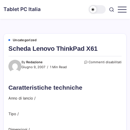
Skip
Tablet PC Italia
to
Dal
content
2003
dedicato
esclusivamente
ai
Tablet
PC
Uncategorized
Scheda Lenovo ThinkPad X61
su
By
Redazione
Commenti disabilitati
Sche
Giugno 9, 2007
1 Min Read
Leno
Thin
X61
Caratteristiche techniche
Anno di lancio
/
Tipo
/
Dimensioni
/