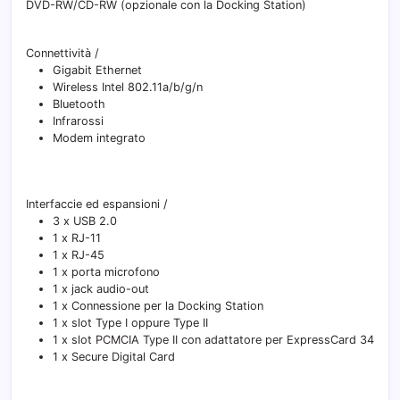
DVD-RW/CD-RW (opzionale con la Docking Station)
Connettività
/
Gigabit Ethernet
Wireless Intel 802.11a/b/g/n
Bluetooth
Infrarossi
Modem integrato
Interfaccie ed espansioni
/
3 x USB 2.0
1 x RJ-11
1 x RJ-45
1 x porta microfono
1 x jack audio-out
1 x Connessione per la Docking Station
1 x slot Type I oppure Type II
1 x slot PCMCIA Type II con adattatore per ExpressCard 34
1 x Secure Digital Card