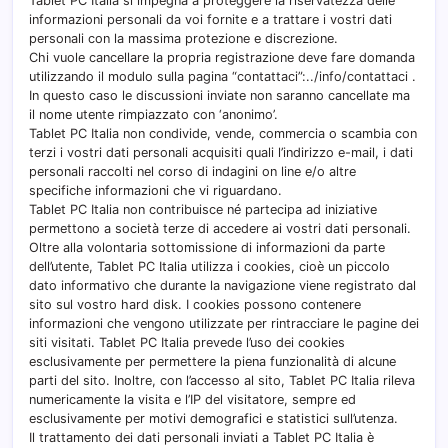
Tablet PC Italia si impegna a proteggere la riservatezza delle
informazioni personali da voi fornite e a trattare i vostri dati
personali con la massima protezione e discrezione.
Chi vuole cancellare la propria registrazione deve fare domanda
utilizzando il modulo sulla pagina “contattaci”:../info/contattaci .
In questo caso le discussioni inviate non saranno cancellate ma
il nome utente rimpiazzato con ‘anonimo’.
Tablet PC Italia non condivide, vende, commercia o scambia con
terzi i vostri dati personali acquisiti quali l’indirizzo e-mail, i dati
personali raccolti nel corso di indagini on line e/o altre
specifiche informazioni che vi riguardano.
Tablet PC Italia non contribuisce né partecipa ad iniziative
permettono a società terze di accedere ai vostri dati personali.
Oltre alla volontaria sottomissione di informazioni da parte
dell’utente, Tablet PC Italia utilizza i cookies, cioè un piccolo
dato informativo che durante la navigazione viene registrato dal
sito sul vostro hard disk. I cookies possono contenere
informazioni che vengono utilizzate per rintracciare le pagine dei
siti visitati. Tablet PC Italia prevede l’uso dei cookies
esclusivamente per permettere la piena funzionalità di alcune
parti del sito. Inoltre, con l’accesso al sito, Tablet PC Italia rileva
numericamente la visita e l’IP del visitatore, sempre ed
esclusivamente per motivi demografici e statistici sull’utenza.
Il trattamento dei dati personali inviati a Tablet PC Italia è