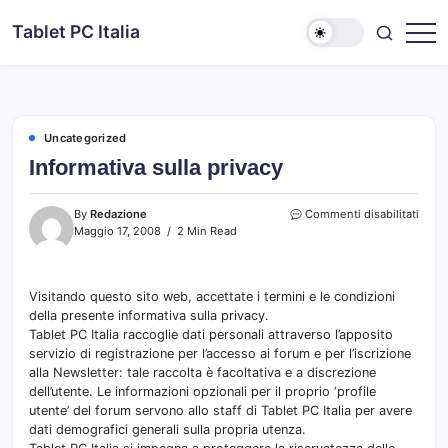
Skip
Tablet PC Italia
to
Dal
content
2003
dedicato
esclusivamente
ai
Tablet
PC
Uncategorized
Informativa sulla privacy
su
By
Redazione
Commenti disabilitati
Infor
Maggio 17, 2008
2 Min Read
sulla
priva
Visitando questo sito web, accettate i termini e le condizioni
della presente informativa sulla privacy.
Tablet PC Italia raccoglie dati personali attraverso l’apposito
servizio di registrazione per l’accesso ai forum e per l’iscrizione
alla Newsletter: tale raccolta è facoltativa e a discrezione
dell’utente. Le informazioni opzionali per il proprio ‘profile
utente’ del forum servono allo staff di Tablet PC Italia per avere
dati demografici generali sulla propria utenza.