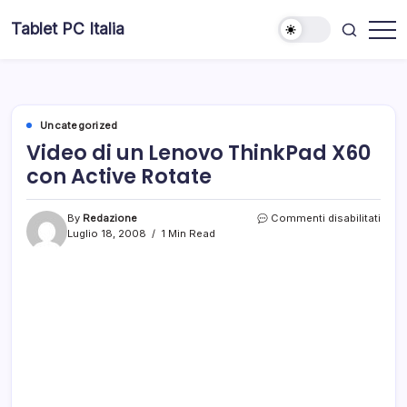
Skip
Tablet PC Italia
to
Dal
content
2003
dedicato
esclusivamente
ai
Tablet
PC
Uncategorized
Video di un Lenovo ThinkPad X60
con Active Rotate
su
By
Redazione
Commenti disabilitati
Vide
Luglio 18, 2008
1 Min Read
di
un
Leno
Thin
X60
con
Activ
Rota