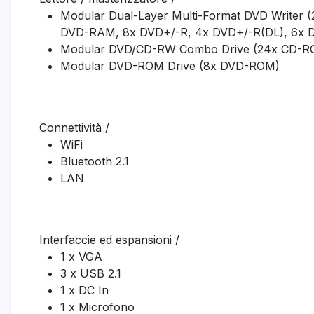
Modular Dual-Layer Multi-Format DVD Writer
DVD-RAM, 8x DVD+/-R, 4x DVD+/-R(DL), 6x
Modular DVD/CD-RW Combo Drive (24x CD-R
Modular DVD-ROM Drive (8x DVD-ROM)
Connettività
/
WiFi
Bluetooth 2.1
LAN
Interfaccie ed espansioni
/
1 x VGA
3 x USB 2.1
1 x DC In
1 x Microfono