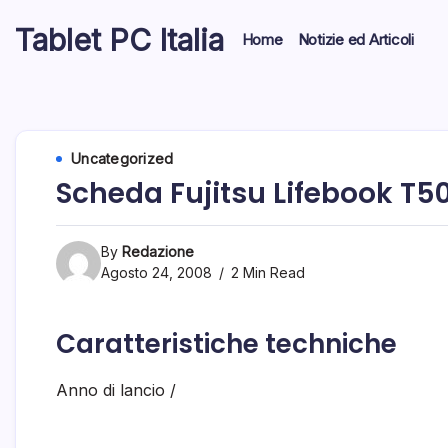
Skip
Tablet PC Italia
to
Home
Notizie ed Articoli
content
Dal
2003
dedicato
esclusivamente
ai
Tablet
Uncategorized
PC
Scheda Fujitsu Lifebook T5
By
Redazione
Agosto 24, 2008
2 Min Read
Caratteristiche techniche
Anno di lancio
/