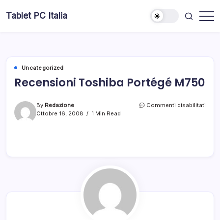
Skip
Tablet PC Italia
to
Dal
content
2003
dedicato
esclusivamente
ai
Tablet
PC
Uncategorized
Recensioni Toshiba Portégé M750
su
By
Redazione
Commenti disabilitati
Rece
Ottobre 16, 2008
1 Min Read
Tosh
Port
M75