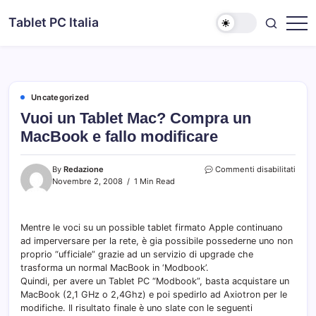
Skip
Tablet PC Italia
to
Dal
content
2003
dedicato
esclusivamente
ai
Tablet
PC
Uncategorized
Vuoi un Tablet Mac? Compra un
MacBook e fallo modificare
su
By
Redazione
Commenti disabilitati
Vuoi
Novembre 2, 2008
1 Min Read
un
Table
Mac?
Mentre le voci su un possible tablet firmato Apple continuano
Comp
ad imperversare per la rete, è gia possibile possederne uno non
un
MacB
proprio “ufficiale” grazie ad un servizio di upgrade che
e
trasforma un normal MacBook in ‘Modbook’.
fallo
Quindi, per avere un Tablet PC “Modbook”, basta acquistare un
modif
MacBook (2,1 GHz o 2,4Ghz) e poi spedirlo ad Axiotron per le
modifiche. Il risultato finale è uno slate con le seguenti