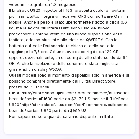
P163
webcam integrata da 1,3 megapixel.
e
Il LifeBook U820, rispetto al P163, presenta qualche novità in
U82
più. Innanzitutto, integra un receiver GPS con software Garmin
Mobile. Anche il peso è stato ulteriormente ridotto a circa 0,6
kg, ma le novità più interessanti sono l’uso del nuovo
processore Centrino Atom ed una nuova disposizione della
tastiera, adesso più simile alla classica QWERTY. Con la
batteria a 4 celle l’autonomia (dichiarata) della batteria
raggiunge le 7,5 ore. C’è un nuovo disco rigido da 120 GB
oppure, opzionalmente, un disco rigido allo stato solido da 64
GB. Anche la risoluzione dello schermo è stata migliorata
grazie ad un display WXGA.
Questi modelli sono al momento disponibili solo in america e si
possono comprare direttamente dal Fujitsu Direct Store. Il
prezzo del “Lifebook
P1630”:http://store.shopfujitsu.com/fpc/Ecommerce/buildseries
bean.do?series=P1630 parte da $2,179 US mentre il “LifeBook
U820”:http://store.shopfujitsu.com/fpc/Ecommerce/buildseries
bean.do?series=U820 parte da $999 US.
Non sappiamo se e quando saranno disponibili in Italia.