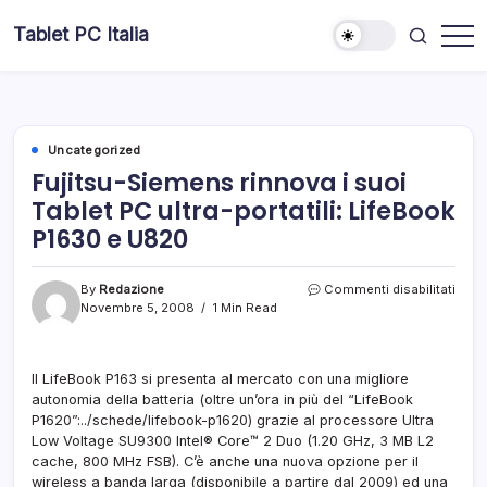
Skip
Tablet PC Italia
to
Dal
content
2003
dedicato
esclusivamente
ai
Tablet
PC
Uncategorized
Fujitsu-Siemens rinnova i suoi
Tablet PC ultra-portatili: LifeBook
P1630 e U820
su
By
Redazione
Commenti disabilitati
Fujit
Novembre 5, 2008
1 Min Read
Siem
rinno
i
Il LifeBook P163 si presenta al mercato con una migliore
suoi
autonomia della batteria (oltre un’ora in più del “LifeBook
Table
PC
P1620”:../schede/lifebook-p1620) grazie al processore Ultra
ultra-
Low Voltage SU9300 Intel® Core™ 2 Duo (1.20 GHz, 3 MB L2
portat
cache, 800 MHz FSB). C’è anche una nuova opzione per il
Life
wireless a banda larga (disponibile a partire dal 2009) ed una