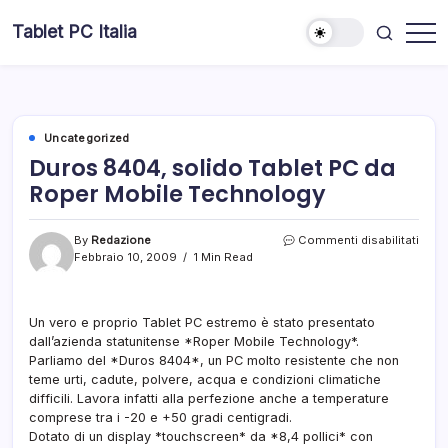
Skip
Tablet PC Italia
to
Dal
content
2003
dedicato
esclusivamente
ai
Tablet
PC
Uncategorized
Duros 8404, solido Tablet PC da
Roper Mobile Technology
su
By
Redazione
Commenti disabilitati
Duro
Febbraio 10, 2009
1 Min Read
8404
solid
Table
Un vero e proprio Tablet PC estremo è stato presentato
PC
dall’azienda statunitense *Roper Mobile Technology*.
da
Rope
Parliamo del *Duros 8404*, un PC molto resistente che non
Mobi
teme urti, cadute, polvere, acqua e condizioni climatiche
Tech
difficili. Lavora infatti alla perfezione anche a temperature
comprese tra i -20 e +50 gradi centigradi.
Dotato di un display *touchscreen* da *8,4 pollici* con