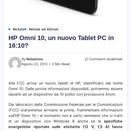
Notizie
Notizie ed Articoli
HP Omni 10, un nuovo Tablet PC in
16:10?
su
By
Redazione
Commenti disabilitati
HP
Agosto 23, 2013
2 Min Read
Omni
10,
un
Alla FCC arriva un nuovo tablet di HP, identificato dal nome
nuov
Omni 10. Dalle poche informazioni disponibili, potremmo essere
Table
PC
davanti ad un dispositivo da 10 pollici con processore Atom.
in
16:10
Dai laboratori della Commissione Federale per le Comunicazioni
(FCC) statunitense arrivano le prime, frammentate informazioni
sull’HP Omni 10 – al momento non è certo nemmeno che si tratti
di un dispositivo con Windows 8 anche se le
specifiche
energetiche riportate sulle etichette (12 V; 1,5 A) fanno