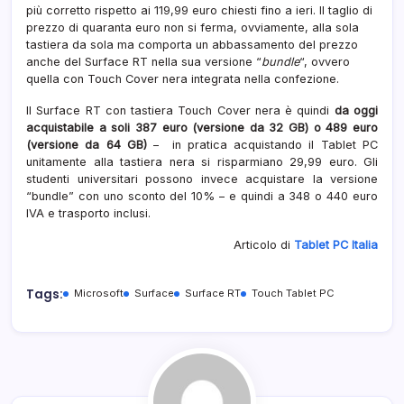
più corretto rispetto ai 119,99 euro chiesti fino a ieri. Il taglio di
RT
prezzo di quaranta euro non si ferma, ovviamente, alla sola
tastiera da sola ma comporta un abbassamento del prezzo
anche del Surface RT nella sua versione “
bundle
“, ovvero
quella con Touch Cover nera integrata nella confezione.
Il Surface RT con tastiera Touch Cover nera è quindi
da oggi
acquistabile a soli 387 euro (versione da 32 GB) o 489 euro
(versione da 64 GB)
– in pratica acquistando il Tablet PC
unitamente alla tastiera nera si risparmiano 29,99 euro. Gli
studenti universitari possono invece acquistare la versione
“bundle” con uno sconto del 10% – e quindi a 348 o 440 euro
IVA e trasporto inclusi.
Articolo di
Tablet PC Italia
Tags:
Microsoft
Surface
Surface RT
Touch Tablet PC