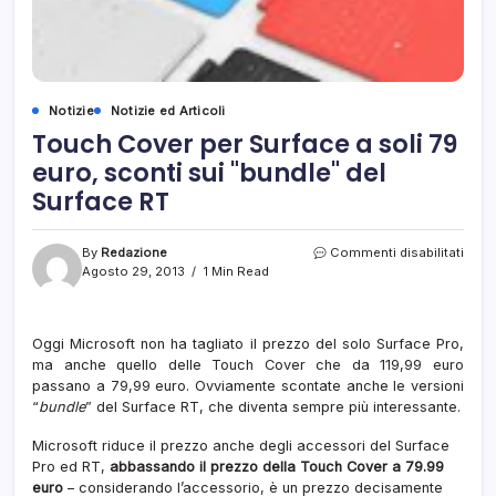
Notizie
Notizie ed Articoli
Touch Cover per Surface a soli 79
euro, sconti sui "bundle" del
Surface RT
su
By
Redazione
Commenti disabilitati
Touc
Agosto 29, 2013
1 Min Read
Cove
per
Surf
Oggi Microsoft non ha tagliato il prezzo del solo Surface Pro,
a
ma anche quello delle Touch Cover che da 119,99 euro
soli
79
passano a 79,99 euro. Ovviamente scontate anche le versioni
euro,
“
bundle
” del Surface RT, che diventa sempre più interessante.
scont
sui
Microsoft riduce il prezzo anche degli accessori del Surface
"bund
Pro ed RT,
abbassando il prezzo della Touch Cover a 79.99
del
euro
– considerando l’accessorio, è un prezzo decisamente
Surf