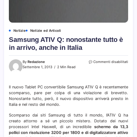
Notizie
Notizie ed Articoli
Samsung ATIV Q: nonostante tutto è
in arrivo, anche in Italia
su
By
Redazione
Commenti disabilitati
Sams
Settembre 1, 2013
2 Min Read
ATIV
Q:
nono
Il nuovo Tablet PC convertibile Samsung ATIV Q è recentemente
tutto
scomparso, pare per colpa di una violazione di brevetto.
è
in
Nonostante tutto, però, il nuovo dispositivo arriverà presto in
arrivo
Italia e nel resto del mondo.
anch
in
Scomparso dai siti Samsung di tutto il mondo, l’ATIV Q ha
Italia
creato attorno a sé un piccolo mistero. Dotato dei nuovi
processori Intel Haswell, di un incredibile
schermo da 13,3
pollici con risoluzione 3200 per 1800 e di digitalizzatore attivo