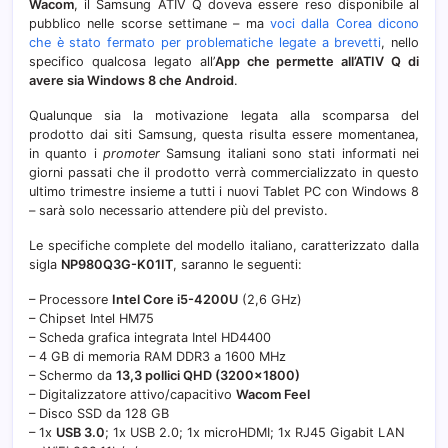
Wacom
, il Samsung ATIV Q doveva essere reso disponibile al
pubblico nelle scorse settimane – ma
voci dalla Corea dicono
che è stato fermato per problematiche legate a brevetti
, nello
specifico qualcosa legato all’
App che permette all’ATIV Q di
avere sia Windows 8 che Android
.
Qualunque sia la motivazione legata alla scomparsa del
prodotto dai siti Samsung, questa risulta essere momentanea,
in quanto i
promoter
Samsung italiani sono stati informati nei
giorni passati che il prodotto verrà commercializzato in questo
ultimo trimestre insieme a tutti i nuovi Tablet PC con Windows 8
– sarà solo necessario attendere più del previsto.
Le specifiche complete del modello italiano, caratterizzato dalla
sigla
NP980Q3G-K01IT
, saranno le seguenti:
– Processore
Intel Core i5-4200U
(2,6 GHz)
– Chipset Intel HM75
– Scheda grafica integrata Intel HD4400
– 4 GB di memoria RAM DDR3 a 1600 MHz
– Schermo da
13,3 pollici QHD (3200×1800)
– Digitalizzatore attivo/capacitivo
Wacom Feel
– Disco SSD da 128 GB
– 1x
USB 3.0
; 1x USB 2.0; 1x microHDMI; 1x RJ45 Gigabit LAN