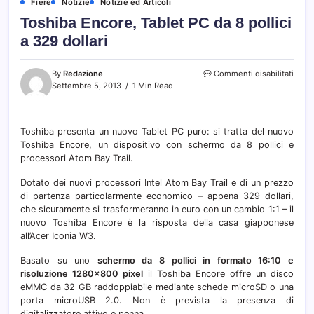
Fiere
Notizie
Notizie ed Articoli
Toshiba Encore, Tablet PC da 8 pollici
a 329 dollari
su
By
Redazione
Commenti disabilitati
Toshi
Settembre 5, 2013
1 Min Read
Encor
Table
PC
Toshiba presenta un nuovo Tablet PC puro: si tratta del nuovo
da
Toshiba Encore, un dispositivo con schermo da 8 pollici e
8
pollic
processori Atom Bay Trail.
a
329
Dotato dei nuovi processori Intel Atom Bay Trail e di un prezzo
dollar
di partenza particolarmente economico – appena 329 dollari,
che sicuramente si trasformeranno in euro con un cambio 1:1 – il
nuovo Toshiba Encore è la risposta della casa giapponese
all’Acer Iconia W3.
Basato su uno
schermo da 8 pollici in formato 16:10 e
risoluzione 1280×800 pixel
il Toshiba Encore offre un disco
eMMC da 32 GB raddoppiabile mediante schede microSD o una
porta microUSB 2.0. Non è prevista la presenza di
digitalizzatore attivo e penna.