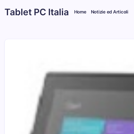
Skip
Tablet PC Italia
to
Home
Notizie ed Articoli
content
Dal
2003
dedicato
esclusivamente
ai
Tablet
PC