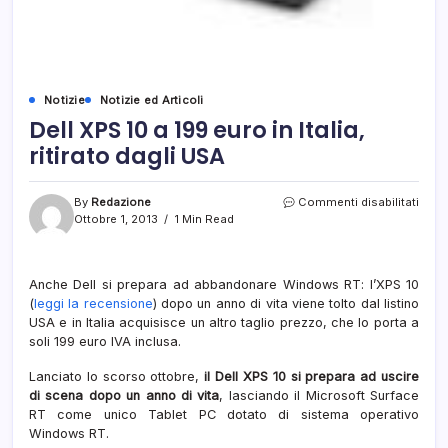
Notizie
Notizie ed Articoli
Dell XPS 10 a 199 euro in Italia,
ritirato dagli USA
su
By
Redazione
Commenti disabilitati
Dell
Ottobre 1, 2013
1 Min Read
XPS
10
a
Anche Dell si prepara ad abbandonare Windows RT: l’XPS 10
199
(
leggi la recensione
) dopo un anno di vita viene tolto dal listino
euro
in
USA e in Italia acquisisce un altro taglio prezzo, che lo porta a
Italia,
soli 199 euro IVA inclusa.
ritira
dagli
Lanciato lo scorso ottobre,
il Dell XPS 10 si prepara ad uscire
USA
di scena dopo un anno di vita
, lasciando il Microsoft Surface
RT come unico Tablet PC dotato di sistema operativo
Windows RT.