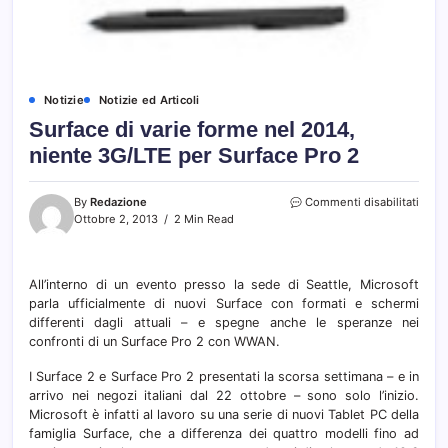
Notizie
Notizie ed Articoli
Surface di varie forme nel 2014,
niente 3G/LTE per Surface Pro 2
su
By
Redazione
Commenti disabilitati
Surfa
Ottobre 2, 2013
2 Min Read
di
varie
form
All’interno di un evento presso la sede di Seattle, Microsoft
nel
parla ufficialmente di nuovi Surface con formati e schermi
2014,
nient
differenti dagli attuali – e spegne anche le speranze nei
3G/L
confronti di un Surface Pro 2 con WWAN.
per
Surfa
I Surface 2 e Surface Pro 2 presentati la scorsa settimana – e in
Pro
arrivo nei negozi italiani dal 22 ottobre – sono solo l’inizio.
2
Microsoft è infatti al lavoro su una serie di nuovi Tablet PC della
famiglia Surface, che a differenza dei quattro modelli fino ad