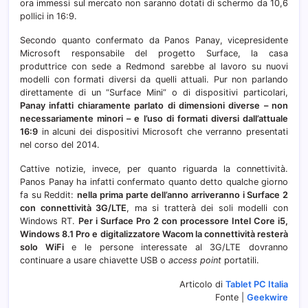
ora immessi sul mercato non saranno dotati di schermo da 10,6
pollici in 16:9.
Secondo quanto confermato da Panos Panay, vicepresidente
Microsoft responsabile del progetto Surface, la casa
produttrice con sede a Redmond sarebbe al lavoro su nuovi
modelli con formati diversi da quelli attuali. Pur non parlando
direttamente di un “Surface Mini” o di dispositivi particolari,
Panay infatti chiaramente parlato di dimensioni diverse – non
necessariamente minori – e l’uso di formati diversi dall’attuale
16:9
in alcuni dei dispositivi Microsoft che verranno presentati
nel corso del 2014.
Cattive notizie, invece, per quanto riguarda la connettività.
Panos Panay ha infatti confermato quanto detto qualche giorno
fa su Reddit:
nella prima parte dell’anno arriveranno i Surface 2
con connettività 3G/LTE
, ma si tratterà dei soli modelli con
Windows RT.
Per i Surface Pro 2 con processore Intel Core i5,
Windows 8.1 Pro e digitalizzatore Wacom la connettività resterà
solo WiFi
e le persone interessate al 3G/LTE dovranno
continuare a usare chiavette USB o
access point
portatili.
Articolo di
Tablet PC Italia
Fonte |
Geekwire