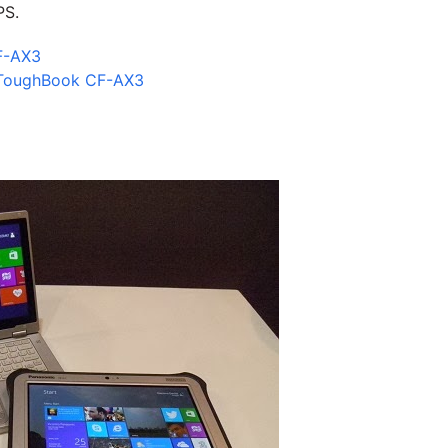
PS.
CF-AX3
c ToughBook CF-AX3