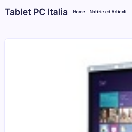
Skip
Tablet PC Italia
to
Home
Notizie ed Articoli
content
Dal
2003
dedicato
esclusivamente
ai
Tablet
PC