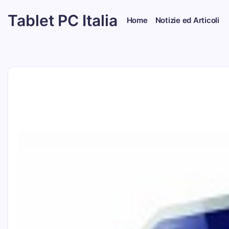
Skip
Tablet PC Italia
to
Home
Notizie ed Articoli
content
Dal
2003
dedicato
esclusivamente
ai
Tablet
PC