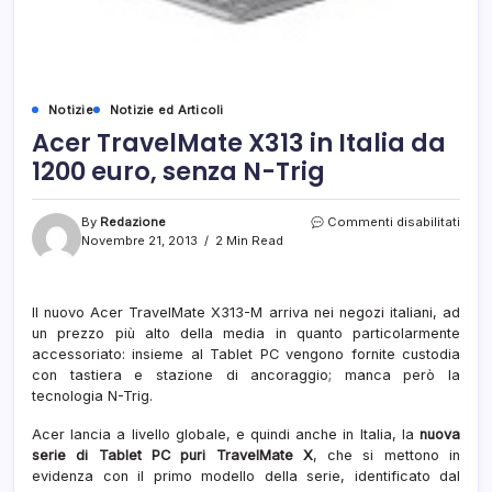
Notizie
Notizie ed Articoli
Acer TravelMate X313 in Italia da
1200 euro, senza N-Trig
su
By
Redazione
Commenti disabilitati
Acer
Novembre 21, 2013
2 Min Read
Trav
X313
in
Il nuovo Acer TravelMate X313-M arriva nei negozi italiani, ad
Italia
un prezzo più alto della media in quanto particolarmente
da
1200
accessoriato: insieme al Tablet PC vengono fornite custodia
euro,
con tastiera e stazione di ancoraggio; manca però la
senz
tecnologia N-Trig.
N-
Trig
Acer lancia a livello globale, e quindi anche in Italia, la
nuova
serie di Tablet PC puri TravelMate X
, che si mettono in
evidenza con il primo modello della serie, identificato dal