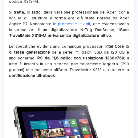
codice X313-M.
Si tratta, di fatto, della versione professionale dell’Acer Iconia
W7, la cui struttura e forma era già stata ripresa dall’Acer
Aspire P7. Nonostante
le premesse iniziali
, che evidenziavano
la presenza di un digitalizzatore N-Trig DuoSense,
l’Acer
TravelMate X313-M arriva senza digitalizzatore attivo
.
Le specifiche evidenziano comunque processori
Intel Core i5
di terza generazione
della serie -Y; dischi SSD da 120 GB e
uno schermo
IPS da 11,6 pollici con risoluzione 1366×768
; il
tutto è inserito in una scocca particolarmente leggera (790
grammi) che consente all’Acer TravelMate X313 di ottenere la
certificazione Ultrabook
.