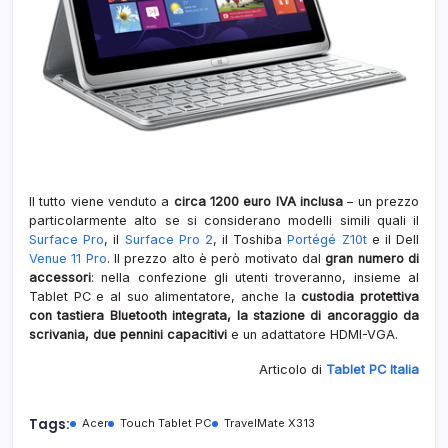
Il tutto viene venduto a
circa 1200 euro IVA inclusa
– un prezzo
particolarmente alto se si considerano modelli simili quali il
Surface Pro
, il
Surface Pro 2
, il Toshiba
Portégé Z10t
e il Dell
Venue 11 Pro
. Il prezzo alto è però motivato dal
gran numero di
accessori
: nella confezione gli utenti troveranno, insieme al
Tablet PC e al suo alimentatore, anche la
custodia protettiva
con tastiera Bluetooth integrata, la stazione di ancoraggio da
scrivania, due pennini capacitivi
e un adattatore HDMI-VGA.
Articolo di
Tablet PC Italia
Tags:
Acer
Touch Tablet PC
TravelMate X313