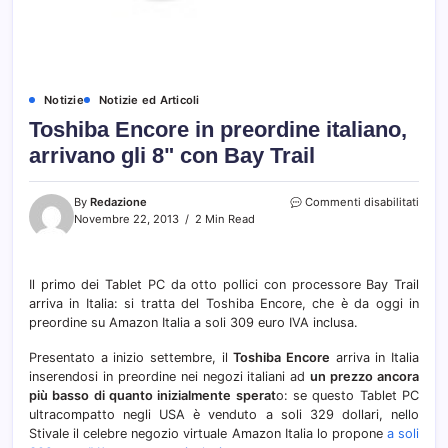
Notizie
Notizie ed Articoli
Toshiba Encore in preordine italiano,
arrivano gli 8" con Bay Trail
su
By
Redazione
Commenti disabilitati
Toshi
Novembre 22, 2013
2 Min Read
Enco
in
preor
Il primo dei Tablet PC da otto pollici con processore Bay Trail
italia
arriva in Italia: si tratta del Toshiba Encore, che è da oggi in
arriv
gli
preordine su Amazon Italia a soli 309 euro IVA inclusa.
8"
con
Presentato a inizio settembre, il
Toshiba Encore
arriva in Italia
Bay
inserendosi in preordine nei negozi italiani ad
un prezzo ancora
Trail
più basso di quanto inizialmente sperat
o: se questo Tablet PC
ultracompatto negli USA è venduto a soli 329 dollari, nello
Stivale il celebre negozio virtuale Amazon Italia lo propone
a soli