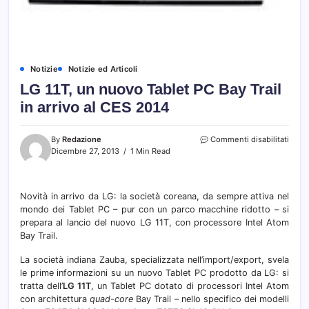
Notizie
Notizie ed Articoli
LG 11T, un nuovo Tablet PC Bay Trail
in arrivo al CES 2014
su
By
Redazione
Commenti disabilitati
LG
Dicembre 27, 2013
1 Min Read
11T,
un
nuov
Novità in arrivo da LG: la società coreana, da sempre attiva nel
Table
mondo dei Tablet PC – pur con un parco macchine ridotto – si
PC
Bay
prepara al lancio del nuovo LG 11T, con processore Intel Atom
Trail
Bay Trail.
in
arrivo
La società indiana Zauba, specializzata nell’import/export, svela
al
le prime informazioni su un nuovo Tablet PC prodotto da LG: si
CES
tratta dell’
LG 11T
, un Tablet PC dotato di processori Intel Atom
2014
con architettura
quad-core
Bay Trail – nello specifico dei modelli