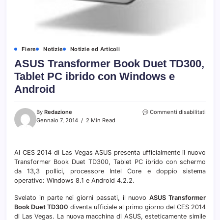
Fiere
Notizie
Notizie ed Articoli
ASUS Transformer Book Duet TD300,
Tablet PC ibrido con Windows e
Android
su
By
Redazione
Commenti disabilitati
ASUS
Gennaio 7, 2014
2 Min Read
Trans
Book
Duet
Al CES 2014 di Las Vegas ASUS presenta ufficialmente il nuovo
TD30
Transformer Book Duet TD300, Tablet PC ibrido con schermo
Table
PC
da 13,3 pollici, processore Intel Core e doppio sistema
ibrid
operativo: Windows 8.1 e Android 4.2.2.
con
Wind
Svelato in parte nei giorni passati, il nuovo
ASUS Transformer
e
Book Duet TD300
diventa ufficiale al primo giorno del CES 2014
Andr
di Las Vegas. La nuova macchina di ASUS, esteticamente simile