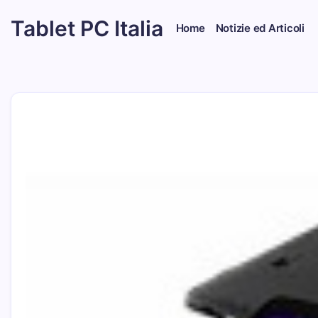
Skip
Tablet PC Italia
to
Home
Notizie ed Articoli
content
Dal
2003
dedicato
esclusivamente
ai
Tablet
PC