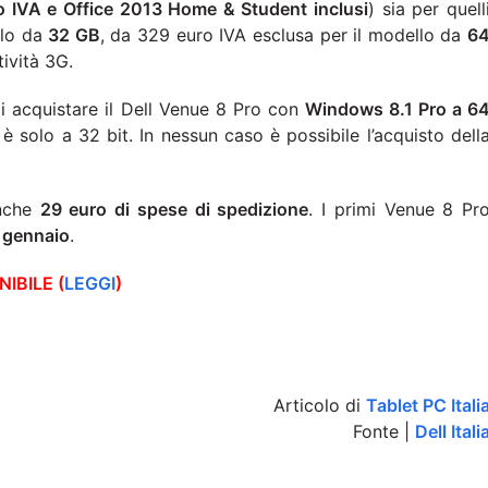
o IVA e Office 2013 Home & Student inclusi
) sia per quell
llo da
32 GB
, da 329 euro IVA esclusa per il modello da
6
tività 3G.
 di acquistare il Dell Venue 8 Pro con
Windows 8.1 Pro a 6
è solo a 32 bit. In nessun caso è possibile l’acquisto dell
anche
29 euro di spese di spedizione
. I primi Venue 8 Pr
5 gennaio
.
IBILE (
LEGGI
)
Articolo di
Tablet PC Itali
Fonte |
Dell Itali