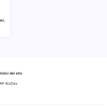
ri,
Amici del sito
WP BizDev