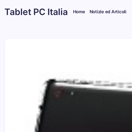
Skip
Tablet PC Italia
to
Home
Notizie ed Articoli
content
Dal
2003
dedicato
esclusivamente
ai
Tablet
PC