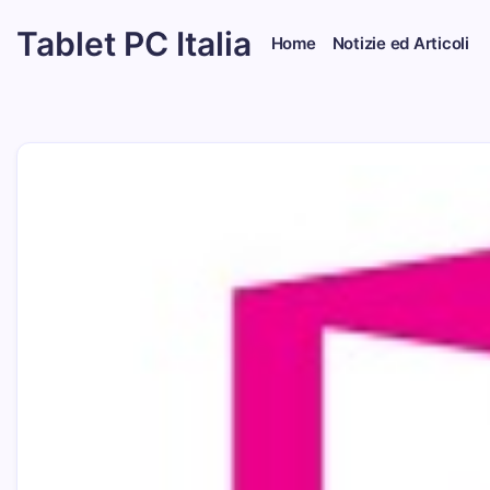
Skip
Tablet PC Italia
to
Home
Notizie ed Articoli
content
Dal
2003
dedicato
esclusivamente
ai
Tablet
PC