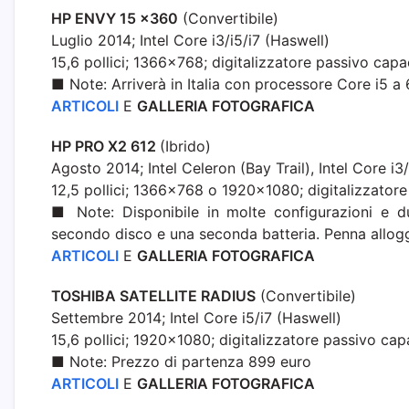
HP ENVY 15 x360
(Convertibile)
Luglio 2014; Intel Core i3/i5/i7 (Haswell)
15,6 pollici; 1366×768; digitalizzatore passivo capa
■ Note: Arriverà in Italia con processore Core i5 a
ARTICOLI
E
GALLERIA FOTOGRAFICA
HP PRO X2 612
(Ibrido)
Agosto 2014; Intel Celeron (Bay Trail), Intel Core i3
12,5 pollici; 1366×768 o 1920×1080; digitalizzator
■ Note: Disponibile in molte configurazioni e du
secondo disco e una seconda batteria. Penna allogg
ARTICOLI
E
GALLERIA FOTOGRAFICA
TOSHIBA SATELLITE RADIUS
(Convertibile)
Settembre 2014; Intel Core i5/i7 (Haswell)
15,6 pollici; 1920×1080; digitalizzatore passivo cap
■ Note: Prezzo di partenza 899 euro
ARTICOLI
E
GALLERIA FOTOGRAFICA