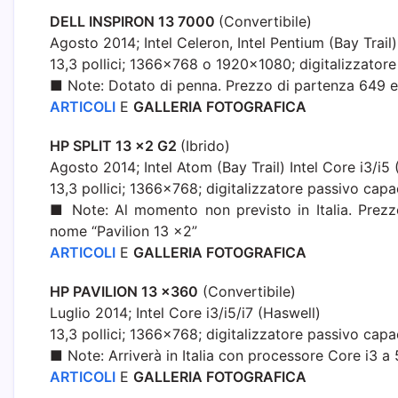
DELL INSPIRON 13 7000
(Convertibile)
Agosto 2014; Intel Celeron, Intel Pentium (Bay Trail)
13,3 pollici; 1366×768
o
1920×1080
; digitalizzator
■ Note: Dotato di penna. Prezzo di partenza 649 e
ARTICOLI
E
GALLERIA FOTOGRAFICA
HP SPLIT 13 x2 G2
(Ibrido)
Agosto 2014; Intel Atom (Bay Trail) Intel Core i3/i5
13,3 pollici; 1366×768; digitalizzatore passivo capa
■ Note: Al momento non previsto in Italia. Prez
nome “Pavilion 13 x2”
ARTICOLI
E
GALLERIA FOTOGRAFICA
HP PAVILION 13 x360
(Convertibile)
Luglio 2014; Intel Core i3/i5/i7 (Haswell)
13,3 pollici; 1366×768; digitalizzatore passivo capa
■ Note: Arriverà in Italia con processore Core i3 a
ARTICOLI
E
GALLERIA FOTOGRAFICA