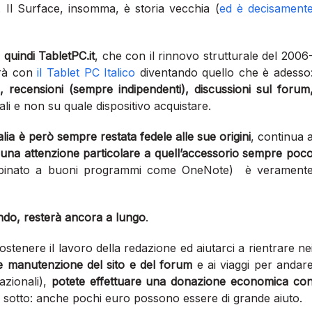
. Il Surface, insomma, è storia vecchia (
ed è decisament
quindi TabletPC.it
, che con il rinnovo strutturale del 2006
erà con
il Tablet PC Italico
diventando quello che è adesso
, recensioni (sempre indipendenti), discussioni sul forum
li e non su quale dispositivo acquistare.
alia è però sempre restata fedele alle sue origini
, continua 
 una attenzione particolare a quell’accessorio sempre poc
bbinato a buoni programmi come OneNote) è verament
ndo, resterà ancora a lungo
.
sostenere il lavoro della redazione ed aiutarci a rientrare ne
e manutenzione del sito e del forum
e ai viaggi per andar
azionali),
potete effettuare una donazione economica co
i sotto: anche pochi euro possono essere di grande aiuto.