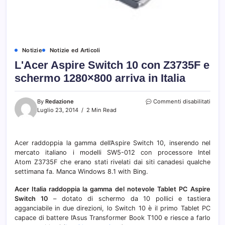
Notizie
Notizie ed Articoli
L'Acer Aspire Switch 10 con Z3735F e
schermo 1280×800 arriva in Italia
su
By
Redazione
Commenti disabilitati
L'Ace
Luglio 23, 2014
2 Min Read
Aspir
Switc
10
Acer raddoppia la gamma dell’Aspire Switch 10, inserendo nel
con
mercato italiano i modelli SW5-012 con processore Intel
Z373
e
Atom Z3735F che erano stati rivelati dai siti canadesi qualche
sche
settimana fa. Manca Windows 8.1 with Bing.
1280
arriva
Acer Italia raddoppia la gamma del notevole Tablet PC Aspire
in
Switch 10
– dotato di schermo da 10 pollici e tastiera
Italia
agganciabile in due direzioni, lo Switch 10 è il primo Tablet PC
capace di battere l’Asus Transformer Book T100 e riesce a farlo