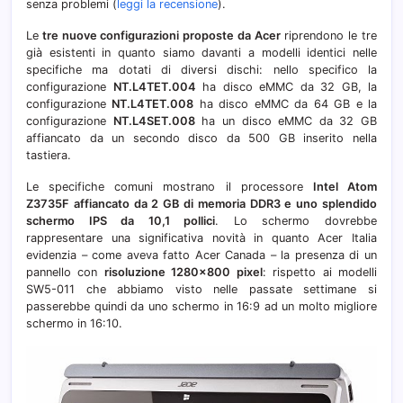
senza problemi (
leggi la recensione
).
Le
tre nuove configurazioni proposte da Acer
riprendono le tre
già esistenti in quanto siamo davanti a modelli identici nelle
specifiche ma dotati di diversi dischi: nello specifico la
configurazione
NT.L4TET.004
ha disco eMMC da 32 GB, la
configurazione
NT.L4TET.008
ha disco eMMC da 64 GB e la
configurazione
NT.L4SET.008
ha un disco eMMC da 32 GB
affiancato da un secondo disco da 500 GB inserito nella
tastiera.
Le specifiche comuni mostrano il processore
Intel Atom
Z3735F affiancato da 2 GB di memoria DDR3 e uno splendido
schermo IPS da 10,1 pollici
. Lo schermo dovrebbe
rappresentare una significativa novità in quanto Acer Italia
evidenzia – come aveva fatto Acer Canada – la presenza di un
pannello con
risoluzione 1280×800 pixel
: rispetto ai modelli
SW5-011 che abbiamo visto nelle passate settimane si
passerebbe quindi da uno schermo in 16:9 ad un molto migliore
schermo in 16:10.