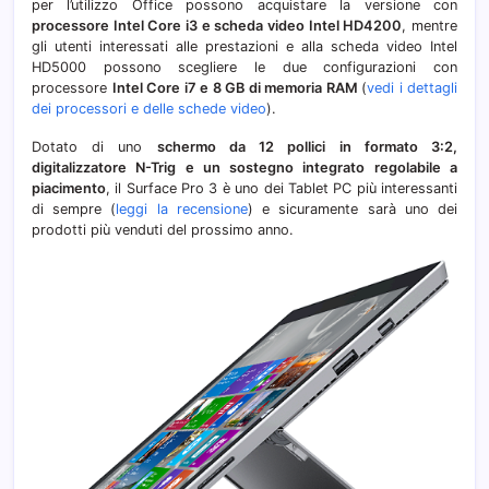
per l’utilizzo Office possono acquistare la versione con
e
processore Intel Core i3 e scheda video Intel HD4200
, mentre
Cana
gli utenti interessati alle prestazioni e alla scheda video Intel
HD5000 possono scegliere le due configurazioni con
processore
Intel Core i7 e 8 GB di memoria RAM
(
vedi i dettagli
dei processori e delle schede video
).
Dotato di uno
schermo da 12 pollici in formato 3:2,
digitalizzatore N-Trig e un sostegno integrato regolabile a
piacimento
, il Surface Pro 3 è uno dei Tablet PC più interessanti
di sempre (
leggi la recensione
) e sicuramente sarà uno dei
prodotti più venduti del prossimo anno.