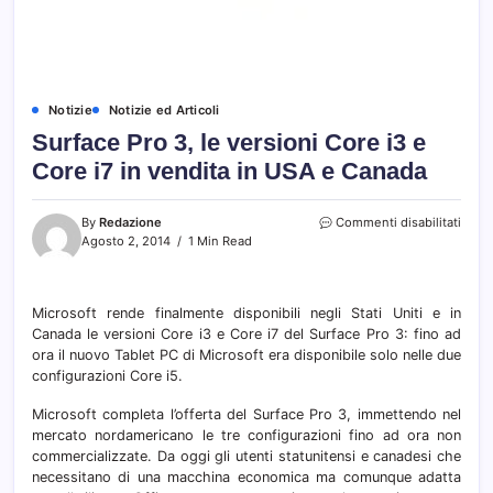
Notizie
Notizie ed Articoli
Surface Pro 3, le versioni Core i3 e
Core i7 in vendita in USA e Canada
su
By
Redazione
Commenti disabilitati
Surfa
Agosto 2, 2014
1 Min Read
Pro
3,
le
Microsoft rende finalmente disponibili negli Stati Uniti e in
versi
Canada le versioni Core i3 e Core i7 del Surface Pro 3: fino ad
Core
i3
ora il nuovo Tablet PC di Microsoft era disponibile solo nelle due
e
configurazioni Core i5.
Core
i7
Microsoft completa l’offerta del Surface Pro 3, immettendo nel
in
mercato nordamericano le tre configurazioni fino ad ora non
vendi
commercializzate. Da oggi gli utenti statunitensi e canadesi che
in
necessitano di una macchina economica ma comunque adatta
USA