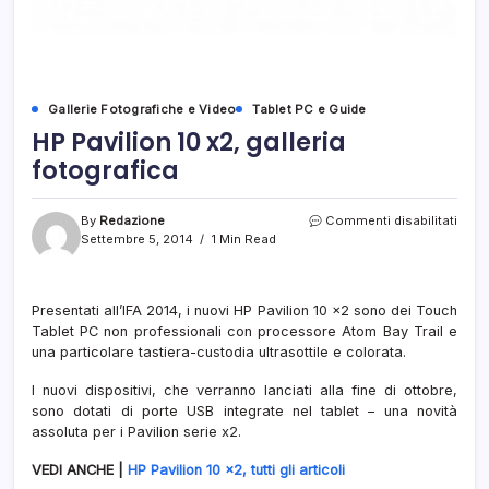
Gallerie Fotografiche e Video
Tablet PC e Guide
HP Pavilion 10 x2, galleria
fotografica
su
By
Redazione
Commenti disabilitati
HP
Settembre 5, 2014
1 Min Read
Pavil
10
x2,
Presentati all’IFA 2014, i nuovi HP Pavilion 10 x2 sono dei Touch
galle
Tablet PC non professionali con processore Atom Bay Trail e
fotog
una particolare tastiera-custodia ultrasottile e colorata.
I nuovi dispositivi, che verranno lanciati alla fine di ottobre,
sono dotati di porte USB integrate nel tablet – una novità
assoluta per i Pavilion serie x2.
VEDI ANCHE |
HP Pavilion 10 x2, tutti gli articoli