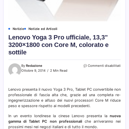
Notizie
Notizie ed Articoli
Lenovo Yoga 3 Pro ufficiale, 13,3"
3200×1800 con Core M, colorato e
sottile
su
By
Redazione
Commenti disabilitati
Leno
Ottobre 9, 2014
2 Min Read
Yoga
3
Pro
Lenovo presenta il nuovo Yoga 3 Pro, Tablet PC convertibile non
uffici
professionale di fascia alta che, grazie ad una completa re-
13,3"
3200
ingegnerizzazione e all’uso dei nuovi processori Core M riduce
con
peso e spessore rispetto ai modelli precedenti.
Core
M,
In un evento londinese la cinese Lenovo presenta la
nuova
color
gamma di Tablet PC non professionali
che arriveranno nei
e
prossimi mesi nei negozi italiani e di tutto il mondo.
sottil