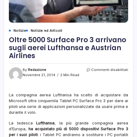
Notizie
Notizie ed Articoli
Oltre 5000 Surface Pro 3 arrivano
sugli aerei Lufthansa e Austrian
Airlines
su
By
Redazione
Commenti disabilitati
Oltre
Novembre 21, 2014
2 Min Read
500
Surf
Pro
La compagnia aerea Lufthansa ha scelto di acquistare da
3
Microsoft oltre cinquemila Tablet PC Surface Pro 3 per dare ai
arriv
sugli
piloti una serie di applicazioni personalizzate da usare prima e
aerei
durante il volo.
Luft
e
La tedesca
Lufthansa
, la più grande compagnia aerea
Austr
d’Europa,
ha acquistato più di 5000 dispositivi Surface Pro 3
Airli
per i suoi piloti
: i Tablet PC andranno a sostituire i PC portatili