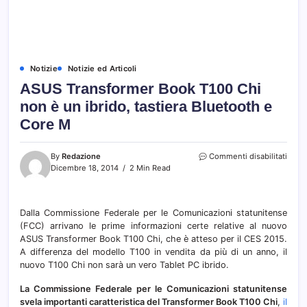
Notizie
Notizie ed Articoli
ASUS Transformer Book T100 Chi
non è un ibrido, tastiera Bluetooth e
Core M
su
By
Redazione
Commenti disabilitati
ASUS
Dicembre 18, 2014
2 Min Read
Trans
Book
T100
Dalla Commissione Federale per le Comunicazioni statunitense
Chi
(FCC) arrivano le prime informazioni certe relative al nuovo
non
è
ASUS Transformer Book T100 Chi, che è atteso per il CES 2015.
un
A differenza del modello T100 in vendita da più di un anno, il
ibrido
nuovo T100 Chi non sarà un vero Tablet PC ibrido.
tastie
Bluet
La Commissione Federale per le Comunicazioni statunitense
e
svela importanti caratteristica del Transformer Book T100 Chi
,
il
Core