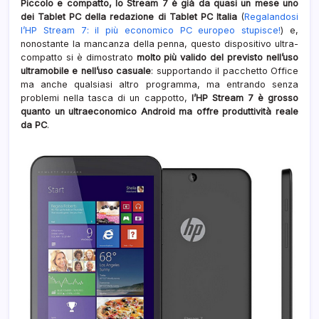
Piccolo e compatto, lo Stream 7 è già da quasi un mese uno
dei Tablet PC della redazione di Tablet PC Italia
(
Regalandosi
l’HP Stream 7: il più economico PC europeo stupisce!
) e,
nonostante la mancanza della penna, questo dispositivo ultra-
compatto si è dimostrato
molto più valido del previsto nell’uso
ultramobile e nell’uso casuale
: supportando il pacchetto Office
ma anche qualsiasi altro programma, ma entrando senza
problemi nella tasca di un cappotto,
l’HP Stream 7 è grosso
quanto un ultraeconomico Android ma offre produttività reale
da PC
.