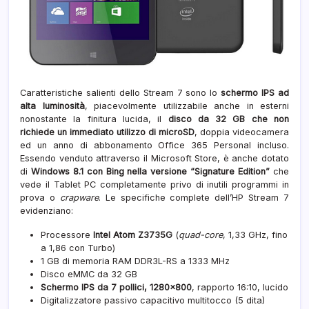
Caratteristiche salienti dello Stream 7 sono lo
schermo IPS ad
alta luminosità
, piacevolmente utilizzabile anche in esterni
nonostante la finitura lucida, il
disco da 32 GB che non
richiede un immediato utilizzo di microSD
, doppia videocamera
ed un anno di abbonamento Office 365 Personal incluso.
Essendo venduto attraverso il Microsoft Store, è anche dotato
di
Windows 8.1 con Bing nella versione “Signature Edition”
che
vede il Tablet PC completamente privo di inutili programmi in
prova o
crapware
. Le specifiche complete dell’HP Stream 7
evidenziano:
Processore
Intel Atom Z3735G
(
quad-core
, 1,33 GHz, fino
a 1,86 con Turbo)
1 GB di memoria RAM DDR3L-RS a 1333 MHz
Disco eMMC da 32 GB
Schermo IPS da 7 pollici, 1280×800
, rapporto 16:10, lucido
Digitalizzatore passivo capacitivo multitocco (5 dita)