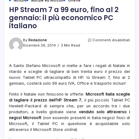
Notizie
Notizie ed Articoli
Offerte
HP Stream 7 a 99 euro, fino al 2
gennaio: il più economico PC
italiano
su
By
Redazione
Commenti disabilitati
HP
Dicembre 26, 2014
3 Min Read
Stre
7
a
A Santo Stefano Microsoft si mette a fare i regali di Natale in
99
ritardo e sceglie di tagliare di ben trenta euro il prezzo del
euro,
fino
nuovo Tablet PC ultracompatto di HP: lo Stream 7, fino al 2
al
gennaio, costerà solo 99 euro IVA, Office e trasporto inclusi!
2
genn
Finito il Natale non finiscono le offerte:
Microsoft Italia sceglie
il
di tagliare il prezzo dell’HP Stream 7
, il più piccolo Tablet PC
più
Hewlett-Packard di sempre che, per un accordo tra i due
econ
produttori, a livello globale viene
venduto solo attraverso i
PC
negozi Microsoft
(non essendo presenti in Italia negozi fisici di
itali
Microsoft, il Tablet PC in questione è acquistabile solo
attraverso il Microsoft Store
online
).