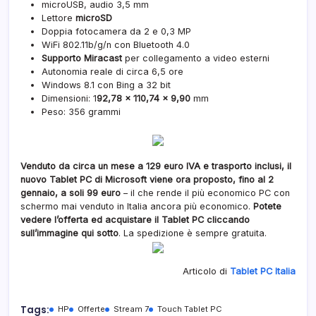
microUSB, audio 3,5 mm
Lettore
microSD
Doppia fotocamera da 2 e 0,3 MP
WiFi 802.11b/g/n con Bluetooth 4.0
Supporto Miracast
per collegamento a video esterni
Autonomia reale di circa 6,5 ore
Windows 8.1 con Bing a 32 bit
Dimensioni: 1
92,78 x 110,74 x 9,90
mm
Peso: 356 grammi
Venduto da circa un mese a 129 euro IVA e trasporto inclusi, il
nuovo Tablet PC di Microsoft viene ora proposto, fino al 2
gennaio, a soli 99 euro
– il che rende il più economico PC con
schermo mai venduto in Italia ancora più economico.
Potete
vedere l’offerta ed acquistare il Tablet PC cliccando
sull’immagine qui sotto
. La spedizione è sempre gratuita.
Articolo di
Tablet PC Italia
Tags:
HP
Offerte
Stream 7
Touch Tablet PC