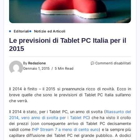
Editoriali
Notizie ed Articoli
Le previsioni di Tablet PC Italia per il
2015
su
By
Redazione
Commenti disabilitati
Le
Gennaio 1, 2015
5 Min Read
previ
di
Table
Il 2014 è finito – il 2015 si preannuncia ricco di novità. Ecco in
PC
breve quelle che sono le previsioni di Tablet PC Italia sull’anno
Italia
per
che verrà.
il
2015
Il 2014 è stato, per i Tablet PC, un anno di svolta (
Riassunto del
2014, vero anno di svolta per i Tablet PC
) che ha visto il crollo
dei prezzi (con conseguente arrivo di Tablet PC decisamente
validi come l’
HP Stream 7 a meno di cento euro
) e la sempre più
capillare diffusione dei Tablet PC nel grande pubblico. A dodici