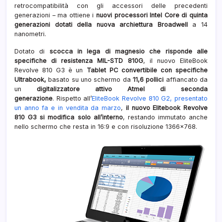
retrocompatibilità con gli accessori delle precedenti
generazioni – ma ottiene i
nuovi processori Intel Core di quinta
generazioni dotati della nuova archiettura Broadwell
a 14
nanometri.
Dotato di
scocca in lega di magnesio che risponde alle
specifiche di resistenza MIL-STD 810G
, il nuovo EliteBook
Revolve 810 G3 è un
Tablet PC convertibile con specifiche
Ultrabook,
basato su uno schermo da
11,6 pollici
affiancato da
un
digitalizzatore attivo Atmel di seconda
generazione
. Rispetto all’
EliteBook Revolve 810 G2, presentato
un anno fa e in vendita da marzo
,
il nuovo Elitebook Revolve
810 G3 si modifica solo all’interno
, restando immutato anche
nello schermo che resta in 16:9 e con risoluzione 1366×768.