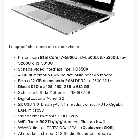
Le specifiche complete evidenziano:
Processori
Intel Core i7-5600U, i7-5500U, i5-5300U, i5-
5200U o i3-5010U
Scheda video integrata Intel
HD5500
4 GB di memoria RAM saldati sulla scheda madre
Fino a 12 GB di memoria RAM
DDR3L a 1600 MHz
Dischi SSD da 128, 180, 256 o 512 GB
Schermo IPS da 11,6 pollici (1366×768)
Digitalizzatore Atmel G2
2x USB 3.0
; DisplayPort 1.2; audio combo, RJ45 Gigabit
LAN, microSD
Videocamera frontale HD 720p
WiFi fino a
802.11a/b/g/n/ac
con Bluetooth 4.0
WWAN fino a LTE/EV-DO/HSPA+ (
Qualcomm GOBI
)
Altoparlanti stereo DTS Studio Sound con doppio