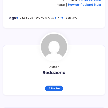
Articolo di
Tablet PC Italia
Fonte |
Hewlett-Packard India
Tags:
EliteBook Revolve 810 G3
HP
Tablet PC
Author
Redazione
Follow Me