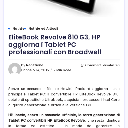
Notizie
Notizie ed Articoli
EliteBook Revolve 810 G3, HP
aggiorna i Tablet PC
professionali con Broadwell
su
By
Redazione
Commenti disabilitati
Elite
Gennaio 14, 2015
2 Min Read
Revo
810
G3,
Senza un annuncio ufficiale Hewlett-Packard aggiorna il suo
HP
principale Tablet PC: il convertibile HP EliteBook Revolve 810,
aggi
i
dotato di specifiche Ultrabook, acquista i processori Intel Core
Table
di quinta generazione e arriva alla versione G3.
PC
profe
HP lancia, senza un annuncio ufficiale, la terza generazione di
con
Tablet PC convertibili HP EliteBook Revolve
, che resta identica
Broa
in forma ed estetica – in modo da garantire la