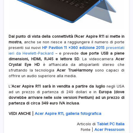
Dal punto di vista della connettività l’Acer Aspire R11 si mette in
mostra
, anche se non riesce a raggiungere il numero di porte
presenti sui nuovi
HP Pavilion 11 x360 edizione 2015
presentati
ieri da Hewlett-Packard
– e prevede
due porte USB a piene
dimensioni, HDMI, RJ45 e lettore SD
. La videocamera
Acer
Crystal Eye HD
è affiancata da altoparlanti stereo che
sfruttando la tecnologia
Acer TrueHarmony
sono capaci di
offrire un audio superiore alla media.
L’
Acer Aspire R11 sarà in vendita a partire da luglio
negli USA
ad un prezzo di partenza di 249 dollari e in
Europa (dove
dovrebbe arrivare nelle sole versioni Pentium) ad un prezzo di
partenza di circa 349 euro IVA inclusa
.
VEDI ANCHE |
Acer Aspire R11, galleria fotografica
Articolo di
Tablet PC Italia
Fonte |
Acer Pressroom