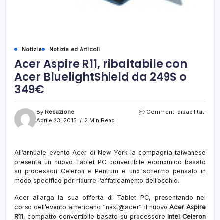
Notizie
Notizie ed Articoli
Acer Aspire R11, ribaltabile con
Acer BluelightShield da 249$ o
349€
su
By
Redazione
Commenti disabilitati
Acer
Aprile 23, 2015
2 Min Read
Aspir
R11,
ribalt
All’annuale evento Acer di New York la compagnia taiwanese
con
presenta un nuovo Tablet PC convertibile economico basato
Acer
Bluel
su processori Celeron e Pentium e uno schermo pensato in
da
modo specifico per ridurre l’affaticamento dell’occhio.
249
o
Acer allarga la sua offerta di Tablet PC, presentando nel
349€
corso dell’evento americano “next@acer” il nuovo
Acer Aspire
R11
, compatto convertibile basato su processore
Intel Celeron