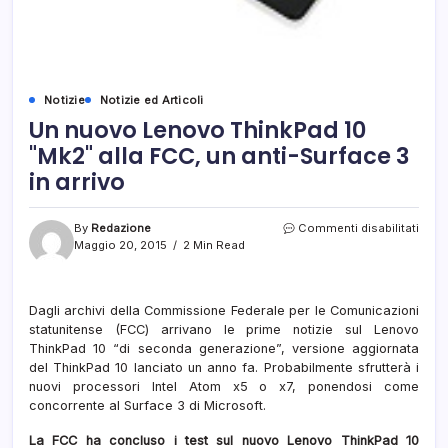
Notizie
Notizie ed Articoli
Un nuovo Lenovo ThinkPad 10
"Mk2" alla FCC, un anti-Surface 3
in arrivo
su
By
Redazione
Commenti disabilitati
Un
Maggio 20, 2015
2 Min Read
nuov
Leno
Thin
Dagli archivi della Commissione Federale per le Comunicazioni
10
statunitense (FCC) arrivano le prime notizie sul Lenovo
"Mk2
alla
ThinkPad 10 “di seconda generazione”, versione aggiornata
FCC,
del ThinkPad 10 lanciato un anno fa. Probabilmente sfrutterà i
un
nuovi processori Intel Atom x5 o x7, ponendosi come
anti-
concorrente al Surface 3 di Microsoft.
Surf
3
La FCC ha concluso i test sul nuovo Lenovo ThinkPad 10
in