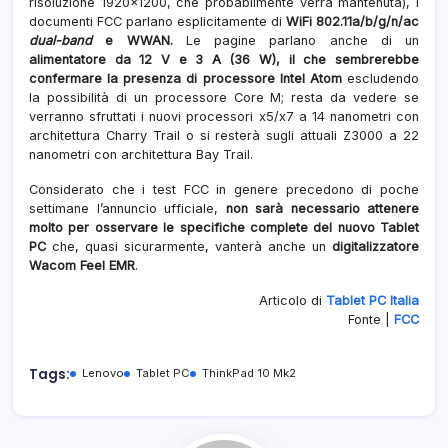
risoluzione 1920×1200, che probabilmente verrà mantenuta), i
documenti FCC parlano esplicitamente di
WiFi 802.11a/b/g/n/ac
dual-band
e WWAN.
Le pagine parlano anche di un
alimentatore da 12 V e 3 A (36 W), il che sembrerebbe
confermare la presenza di processore Intel Atom
escludendo
la possibilità di un processore Core M; resta da vedere se
verranno sfruttati i nuovi processori x5/x7 a 14 nanometri con
architettura Charry Trail o si resterà sugli attuali Z3000 a 22
nanometri con architettura Bay Trail.
Considerato che i test FCC in genere precedono di poche
settimane l’annuncio ufficiale,
non sarà necessario attenere
molto per osservare le specifiche complete del nuovo Tablet
PC
che, quasi sicurarmente, vanterà anche un
digitalizzatore
Wacom Feel EMR
.
Articolo di
Tablet PC Italia
Fonte |
FCC
Tags:
Lenovo
Tablet PC
ThinkPad 10 Mk2