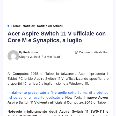
Fiere
Notizie
Notizie ed Articoli
Acer Aspire Switch 11 V ufficiale con
Core M e Synaptics, a luglio
su
By
Redazione
Commenti disabilitati
Acer
Giugno 2, 2015
2 Min Read
Aspir
Switc
11
Al Computex 2015 di Taipei la taiwanese Acer ri-presenta il
V
Tablet PC ibrido Aspire Switch 11 V, ufficializzando specifiche e
uffici
con
disponibilità: arriverà a luglio insieme a Windows 10.
Core
M
Inizialmente presentato a fine aprile
sotto forma di prototipo
e
nel corso di un evento dedicato
a New York,
il nuovo Acwer
Synap
Aspire Switch 11 V diventa ufficiale al Computex 2015
di Taipei.
a
luglio
Notevole miglioramento degli Aspire Switch 11 SW5-111 e