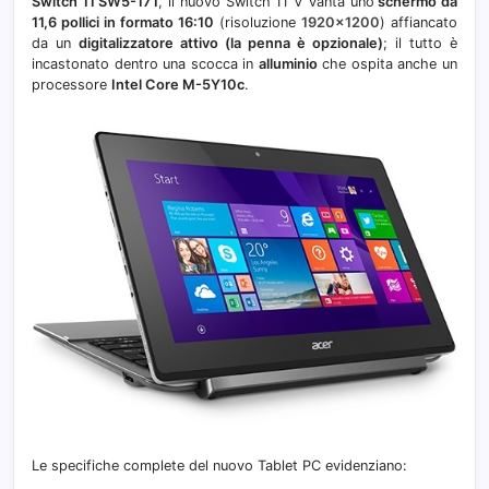
Switch 11 SW5-171
, il nuovo Switch 11 V vanta uno
schermo da
11,6 pollici in formato 16:10
(risoluzione
1920×1200
) affiancato
da un
digitalizzatore attivo (la penna è opzionale)
; il tutto è
incastonato dentro una scocca in
alluminio
che ospita anche un
processore
Intel Core M-5Y10c
.
Le specifiche complete del nuovo Tablet PC evidenziano: