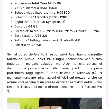
Processore
Intel Core M-5Y10c
4 GB di memoria RAM DDR3L
Scheda video integrata
Intel HD5300
Schermo da
11,6 pollici (1920×1200)
Digitalizzatore attivo
Synaptics (?)
Disco da 64 GB
Sul tablet: microUSB, microHDMI, microSD, audio 3,5 mm
Sulla tastiera:
USB 3.0
WiFi 802.11a/b/g/n
dual-band
; Bluetooth 4.0
Batteria da 45 Wh
Se nel corso dell’evento
i responsabili Acer hanno garantito
l’arrivo del nuovo Tablet PC a luglio
(perlomeno per quanto
riguarda il mercato asiatico, ma Acer ha una catena di
distribuzione più efficiente della media quindi i primi pezzi
potrebbero raggiungere l’Europa insieme a Windows 10), al
momento
mancano informazioni ufficiali sul prezzo, anche se
alcune voci parlano di un prezzo di partenza di 499 dollari
– che
rendono il nuovo ibrido un diretto concorrente del Surface Pro
3.