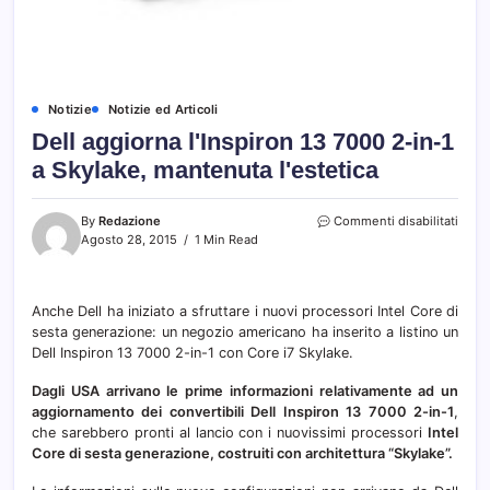
Notizie
Notizie ed Articoli
Dell aggiorna l'Inspiron 13 7000 2-in-1
a Skylake, mantenuta l'estetica
su
By
Redazione
Commenti disabilitati
Dell
Agosto 28, 2015
1 Min Read
aggio
l'Insp
13
Anche Dell ha iniziato a sfruttare i nuovi processori Intel Core di
7000
sesta generazione: un negozio americano ha inserito a listino un
2-
in-
Dell Inspiron 13 7000 2-in-1 con Core i7 Skylake.
1
a
Dagli USA arrivano le prime informazioni relativamente ad un
Skyla
aggiornamento dei convertibili Dell Inspiron 13 7000 2-in-1
,
mant
che sarebbero pronti al lancio con i nuovissimi processori
Intel
l'este
Core di sesta generazione, costruiti con architettura “Skylake”.