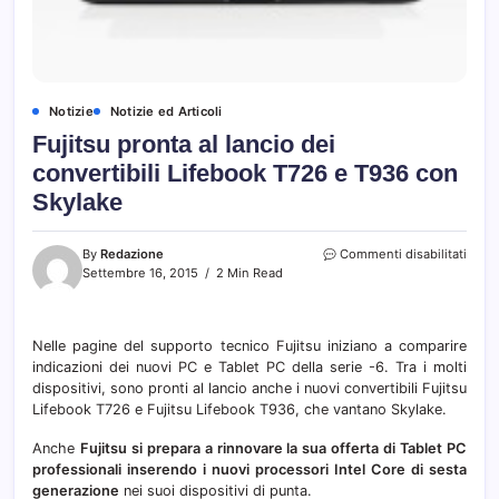
Notizie
Notizie ed Articoli
Fujitsu pronta al lancio dei
convertibili Lifebook T726 e T936 con
Skylake
su
By
Redazione
Commenti disabilitati
Fujit
Settembre 16, 2015
2 Min Read
pront
al
lanci
Nelle pagine del supporto tecnico Fujitsu iniziano a comparire
dei
indicazioni dei nuovi PC e Tablet PC della serie -6. Tra i molti
conver
Lifeb
dispositivi, sono pronti al lancio anche i nuovi convertibili Fujitsu
T726
Lifebook T726 e Fujitsu Lifebook T936, che vantano Skylake.
e
T936
Anche
Fujitsu si prepara a rinnovare la sua offerta di Tablet PC
con
professionali inserendo i nuovi processori Intel Core di sesta
Skyla
generazione
nei suoi dispositivi di punta.